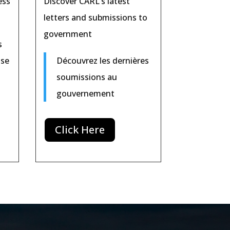
ess
Discover CARL’s latest
letters and submissions to
government
s
sse
Découvrez les dernières
soumissions au
gouvernement
Click Here