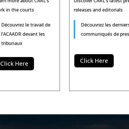
arn more about CARL’s
Discover CARL’s latest pr
rk in the courts
releases and editorials
Découvrez le travail de
Découvrez les dernier
l’ACAADR devant les
communiqués de pre
tribunaux
Click Here
Click Here