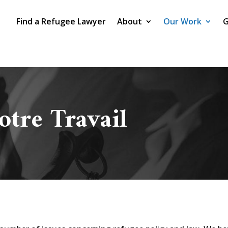
Find a Refugee Lawyer
About
Our Work
G
tre Travail