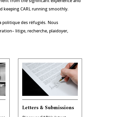
efit from the significant experience and
 and keeping CARL running smoothly.
a politique des réfugiés. Nous
tion– litige, recherche, plaidoyer,
Letters & Submissions