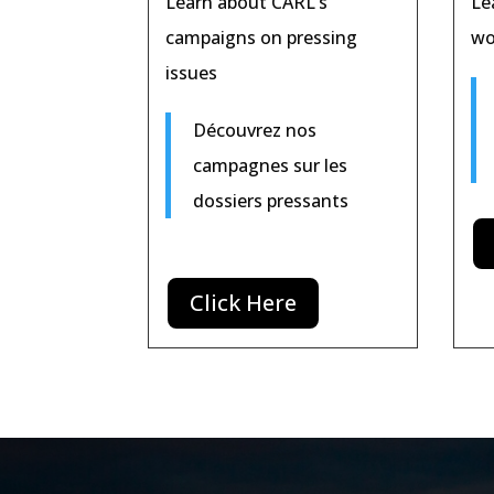
Learn about CARL’s
Le
campaigns on pressing
wo
issues
Découvrez nos
campagnes sur les
dossiers pressants
Click Here