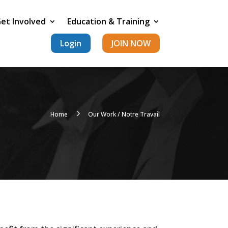
et Involved
Education & Training
Login
JOIN NOW
5
Home
Our Work / Notre Travail