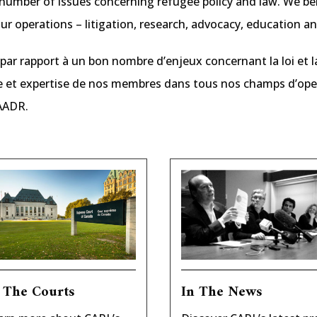
number of issues concerning refugee policy and law. We ben
our operations – litigation, research, advocacy, education
ar rapport à un bon nombre d’enjeux concernant la loi et l
e et expertise de nos membres dans tous nos champs d’opera
CAADR.
 The Courts
In The News